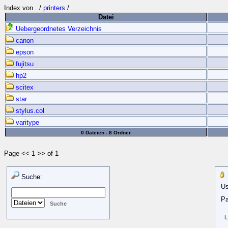
Index von
.
/
printers
/
Datei
Uebergeordnetes Verzeichnis
canon
epson
fujitsu
hp2
scitex
star
stylus.col
varitype
0 Dateien - 8 Ordner
Page << 1 >> of 1
Suche:
Us
Pa