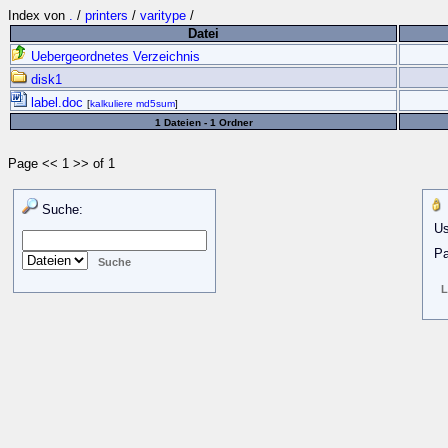
Index von
.
/
printers
/
varitype
/
Datei
Uebergeordnetes Verzeichnis
disk1
label.doc
[
kalkuliere md5sum
]
1 Dateien - 1 Ordner
Page << 1 >> of 1
Suche:
Us
Pa