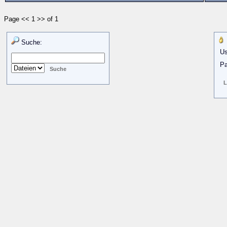
Page << 1 >> of 1
Suche:
Us
Pa