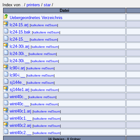
Index von
.
/
printers
/
star
/
Datei
Uebergeordnetes Verzeichnis
lc24-15.arj
[
kalkuliere md5sum
]
lc24-15.bak
[
kalkuliere md5sum
]
lc24-15.__
[
kalkuliere md5sum
]
lc24-30i.arj
[
kalkuliere md5sum
]
lc24-30i._
[
kalkuliere md5sum
]
lc24-30i.__
[
kalkuliere md5sum
]
lc90-i.arj
[
kalkuliere md5sum
]
lc90-i.__
[
kalkuliere md5sum
]
sj144e._
[
kalkuliere md5sum
]
sj144e1.arj
[
kalkuliere md5sum
]
wint40c._
[
kalkuliere md5sum
]
wint40c.__
[
kalkuliere md5sum
]
wint40c1.arj
[
kalkuliere md5sum
]
wint40c1.__
[
kalkuliere md5sum
]
wint40c2.arj
[
kalkuliere md5sum
]
wint40c2.__
[
kalkuliere md5sum
]
16 Dateien - 0 Ordner