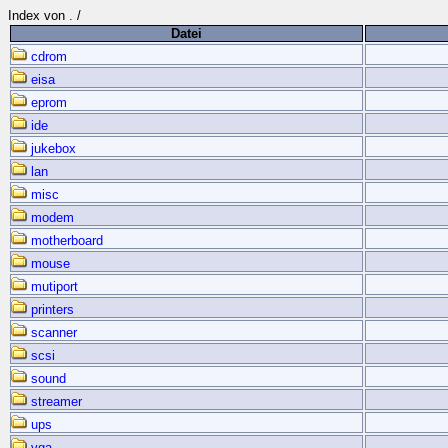
Index von
.
/
Datei
cdrom
eisa
eprom
ide
jukebox
lan
misc
modem
motherboard
mouse
mutiport
printers
scanner
scsi
sound
streamer
ups
vga