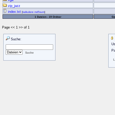
zip_jazz
index.txt
[
kalkuliere md5sum
]
1 Dateien - 19 Ordner
Ge
Page << 1 >> of 1
Suche:
Us
Pa