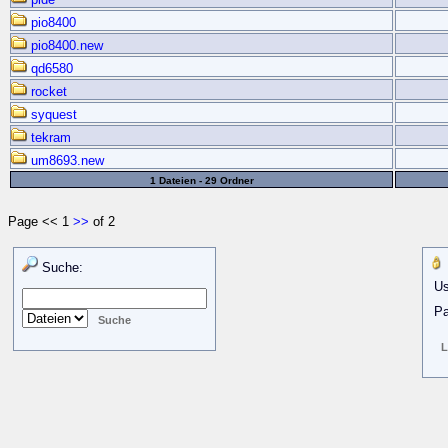
pio8400
pio8400.new
qd6580
rocket
syquest
tekram
um8693.new
1 Dateien - 29 Ordner
Page << 1
>>
of 2
Suche:
Us
Pa