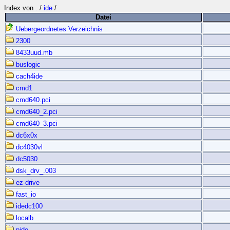
Index von
.
/
ide
/
Datei
Uebergeordnetes Verzeichnis
2300
8433uud.mb
buslogic
cach4ide
cmd1
cmd640.pci
cmd640_2.pci
cmd640_3.pci
dc6x0x
dc4030vl
dc5030
dsk_drv_.003
ez-drive
fast_io
idedc100
localb
pide