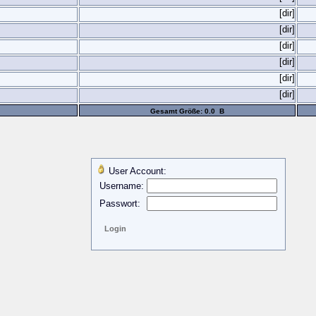
[dir]
[dir]
[dir]
[dir]
[dir]
[dir]
Gesamt Größe: 0.0 B
User Account:
Username:
Passwort: