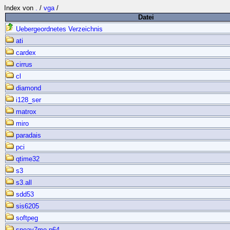
Index von
.
/
vga
/
Datei
Uebergeordnetes Verzeichnis
ati
cardex
cirrus
cl
diamond
i128_ser
matrox
miro
paradais
pci
qtime32
s3
s3.all
sdd53
sis6205
softpeg
speav7me.p64