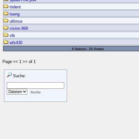
trident
tseng
ultimus
vision.868
vlb
wfs430
0 Dateien - 23 Ordner
Page << 1 >> of 1
Suche: