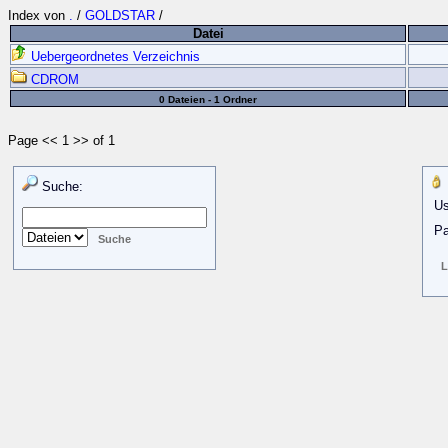
Index von
.
/
GOLDSTAR
/
Datei
Uebergeordnetes Verzeichnis
CDROM
0 Dateien - 1 Ordner
Page << 1 >> of 1
Suche:
Us
Pa