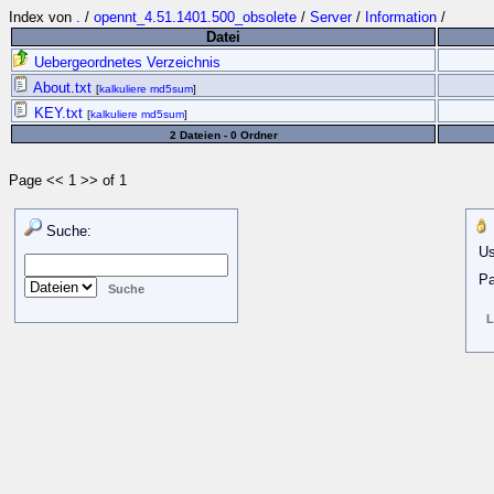
Index von
.
/
opennt_4.51.1401.500_obsolete
/
Server
/
Information
/
Datei
Uebergeordnetes Verzeichnis
About.txt
[
kalkuliere md5sum
]
KEY.txt
[
kalkuliere md5sum
]
2 Dateien - 0 Ordner
Page << 1 >> of 1
Suche:
Us
Pa