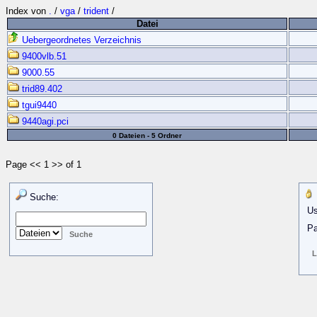
Index von
.
/
vga
/
trident
/
Datei
Uebergeordnetes Verzeichnis
9400vlb.51
9000.55
trid89.402
tgui9440
9440agi.pci
0 Dateien - 5 Ordner
Page << 1 >> of 1
Suche:
Us
Pa