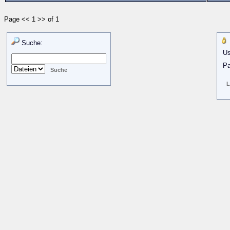
Page << 1 >> of 1
Suche:
Us
Pa