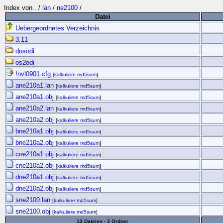
Index von
.
/
lan
/
ne2100
/
Datei
Uebergeordnetes Verzeichnis
3.11
dosodi
os2odi
!nvl0901.cfg
[
kalkuliere md5sum
]
ane210a1.lan
[
kalkuliere md5sum
]
ane210a1.obj
[
kalkuliere md5sum
]
ane210a2.lan
[
kalkuliere md5sum
]
ane210a2.obj
[
kalkuliere md5sum
]
bne210a1.obj
[
kalkuliere md5sum
]
bne210a2.obj
[
kalkuliere md5sum
]
cne210a1.obj
[
kalkuliere md5sum
]
cne210a2.obj
[
kalkuliere md5sum
]
dne210a1.obj
[
kalkuliere md5sum
]
dne210a2.obj
[
kalkuliere md5sum
]
sne2100.lan
[
kalkuliere md5sum
]
sne2100.obj
[
kalkuliere md5sum
]
13 Dateien - 3 Ordner