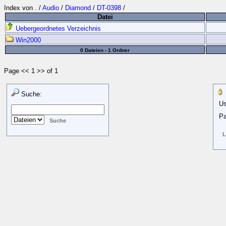
Index von
.
/
Audio
/
Diamond
/
DT-0398
/
Datei
Uebergeordnetes Verzeichnis
Win2000
0 Dateien - 1 Ordner
Page << 1 >> of 1
Suche:
Us
Pa