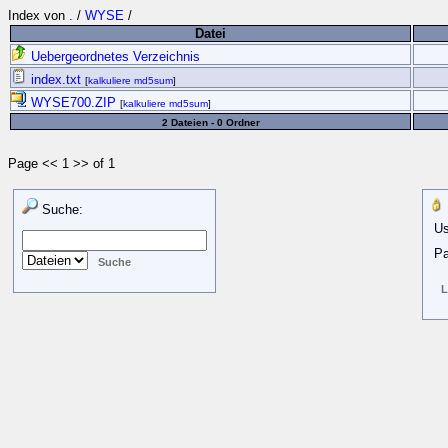
Index von
.
/
WYSE
/
Datei
Uebergeordnetes Verzeichnis
index.txt
[
kalkuliere md5sum
]
WYSE700.ZIP
[
kalkuliere md5sum
]
2 Dateien - 0 Ordner
Page << 1 >> of 1
Suche:
Us
Pa