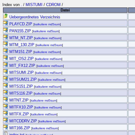
Index von
.
/
MISTUMI
/
CDROM
/
Datei
Uebergeordnetes Verzeichnis
PLAYCD.ZIP
[
kalkuliere md5sum
]
PAN155.ZIP
[
kalkuliere md5sum
]
MTM_NT.ZIP
[
kalkuliere md5sum
]
MTM_130.ZIP
[
kalkuliere md5sum
]
MTM151.ZIP
[
kalkuliere md5sum
]
MIT_OS2.ZIP
[
kalkuliere md5sum
]
MIT_FX12.ZIP
[
kalkuliere md5sum
]
MITSUMI.ZIP
[
kalkuliere md5sum
]
MITSUM21.ZIP
[
kalkuliere md5sum
]
MITS151.ZIP
[
kalkuliere md5sum
]
MITS116.ZIP
[
kalkuliere md5sum
]
MITNT.ZIP
[
kalkuliere md5sum
]
MITFX10.ZIP
[
kalkuliere md5sum
]
MITFX.ZIP
[
kalkuliere md5sum
]
MITCDDRV.ZIP
[
kalkuliere md5sum
]
MIT166.ZIP
[
kalkuliere md5sum
]
index.txt