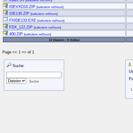
[
kalkuliere md5sum
]
IDEVXD10.ZIP
[
kalkuliere md5sum
]
IDE130.ZIP
[
kalkuliere md5sum
]
FXIDE133.EXE
[
kalkuliere md5sum
]
FDX_122.ZIP
[
kalkuliere md5sum
]
400.ZIP
[
kalkuliere md5sum
]
22 Dateien - 0 Ordner
Page << 1 >> of 1
Suche:
Us
Pa