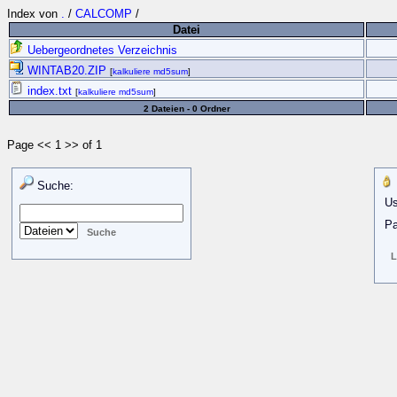
Index von
.
/
CALCOMP
/
Datei
Uebergeordnetes Verzeichnis
WINTAB20.ZIP
[
kalkuliere md5sum
]
index.txt
[
kalkuliere md5sum
]
2 Dateien - 0 Ordner
Page << 1 >> of 1
Suche:
Us
Pa