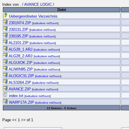
Index von
.
/
AVANCE LOGIC
/
Datei
Uebergeordnetes Verzeichnis
2301NT4.ZIP
[
kalkuliere md5sum
]
230131.ZIP
[
kalkuliere md5sum
]
230195.ZIP
[
kalkuliere md5sum
]
AL2101.ZIP
[
kalkuliere md5sum
]
ALG28_1.ARJ
[
kalkuliere md5sum
]
ALG28_2.ARJ
[
kalkuliere md5sum
]
ALGUIOK.ZIP
[
kalkuliere md5sum
]
ALIWIN95.ZIP
[
kalkuliere md5sum
]
ALOGIC31.ZIP
[
kalkuliere md5sum
]
ALS3264.ZIP
[
kalkuliere md5sum
]
AVANCE.ZIP
[
kalkuliere md5sum
]
index.txt
[
kalkuliere md5sum
]
WARP17A.ZIP
[
kalkuliere md5sum
]
13 Dateien - 0 Ordner
Page << 1 >> of 1