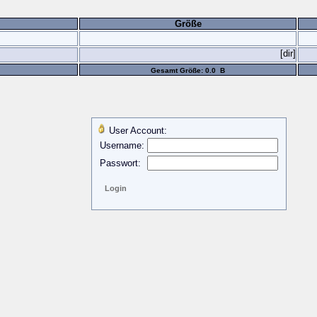
Größe
[dir]
Gesamt Größe: 0.0 B
User Account:
Username:
Passwort: