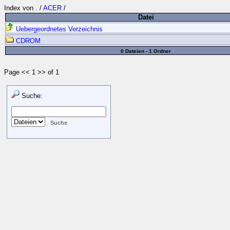
Index von
.
/
ACER
/
Datei
Uebergeordnetes Verzeichnis
CDROM
0 Dateien - 1 Ordner
Page << 1 >> of 1
Suche: