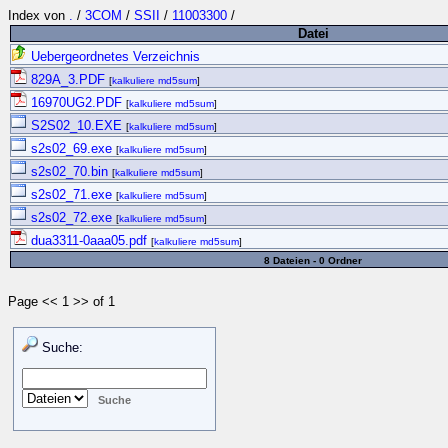
Index von
.
/
3COM
/
SSII
/
11003300
/
Datei
Uebergeordnetes Verzeichnis
829A_3.PDF
[
kalkuliere md5sum
]
16970UG2.PDF
[
kalkuliere md5sum
]
S2S02_10.EXE
[
kalkuliere md5sum
]
s2s02_69.exe
[
kalkuliere md5sum
]
s2s02_70.bin
[
kalkuliere md5sum
]
s2s02_71.exe
[
kalkuliere md5sum
]
s2s02_72.exe
[
kalkuliere md5sum
]
dua3311-0aaa05.pdf
[
kalkuliere md5sum
]
8 Dateien - 0 Ordner
Page << 1 >> of 1
Suche: