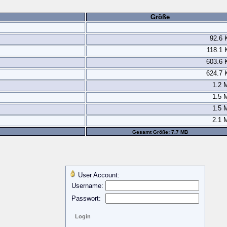
Größe
92.6 
118.1 
603.6 
624.7 
1.2 
1.5 
1.5 
2.1 
Gesamt Größe: 7.7 MB
User Account:
Username:
Passwort: