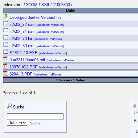
Index von
.
/
3COM
/
SSII
/
11003300
/
Datei
Uebergeordnetes Verzeichnis
s2s02_72.exe
[
kalkuliere md5sum
]
s2s02_71.exe
[
kalkuliere md5sum
]
s2s02_70.bin
[
kalkuliere md5sum
]
s2s02_69.exe
[
kalkuliere md5sum
]
S2S02_10.EXE
[
kalkuliere md5sum
]
dua3311-0aaa05.pdf
[
kalkuliere md5sum
]
16970UG2.PDF
[
kalkuliere md5sum
]
829A_3.PDF
[
kalkuliere md5sum
]
8 Dateien - 0 Ordner
Page << 1 >> of 1
Suche:
Us
Pa