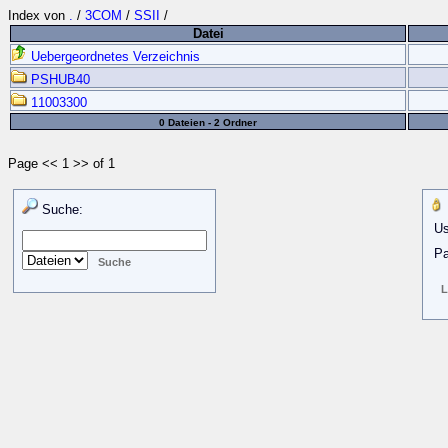
Index von
.
/
3COM
/
SSII
/
Datei
Uebergeordnetes Verzeichnis
PSHUB40
11003300
0 Dateien - 2 Ordner
Page << 1 >> of 1
Suche:
Us
Pa