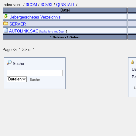
Index von
.
/
3COM
/
3C59X
/
QINSTALL
/
Datei
Uebergeordnetes Verzeichnis
SERVER
AUTOLINK.SAC
[
kalkuliere md5sum
]
1 Dateien - 1 Ordner
Page << 1 >> of 1
Suche:
Us
Pa