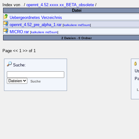
Index von
.
/
opennt_4.52.xxxx.xx_BETA_obsolete
/
Datei
Uebergeordnetes Verzeichnis
opennt_4.52_pre_alpha_1.rar
[
kalkuliere md5sum
]
MICRO.rar
[
kalkuliere md5sum
]
2 Dateien - 0 Ordner
Page << 1 >> of 1
Suche:
Us
Pa