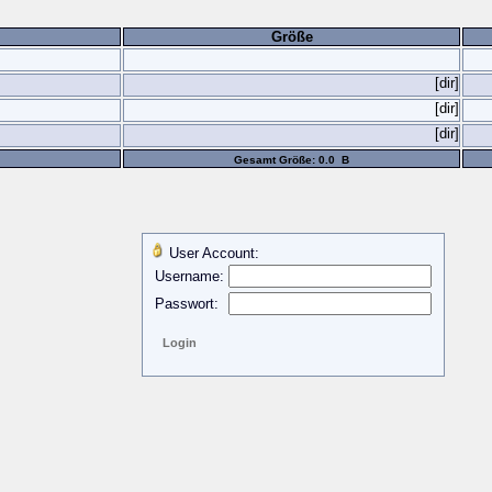
Größe
[dir]
[dir]
[dir]
Gesamt Größe: 0.0 B
User Account:
Username:
Passwort: