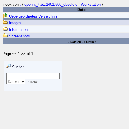
Index von
.
/
opennt_4.51.1401.500_obsolete
/
Workstation
/
Datei
Uebergeordnetes Verzeichnis
Images
Information
Screenshots
0 Dateien - 3 Ordner
Page << 1 >> of 1
Suche: