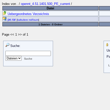
Index von
.
/
opennt_4.51.1401.500_PE_current
/
Datei
Uebergeordnetes Verzeichnis
pe.rar
[
kalkuliere md5sum
]
1 Dateien - 0 Ordner
Page << 1 >> of 1
Suche:
Us
Pa