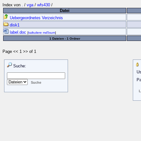
Index von
.
/
vga
/
wfs430
/
Datei
Uebergeordnetes Verzeichnis
disk1
label.doc
[
kalkuliere md5sum
]
1 Dateien - 1 Ordner
Page << 1 >> of 1
Suche:
Us
Pa