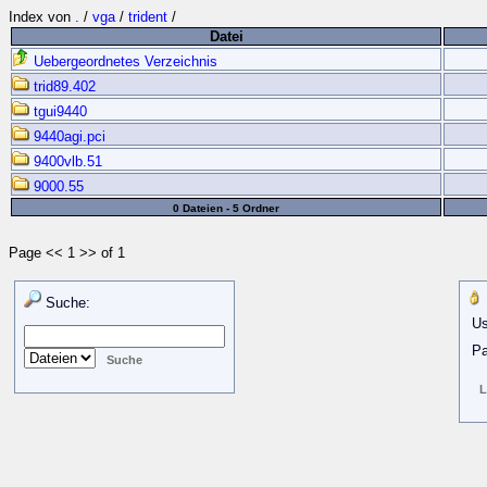
Index von
.
/
vga
/
trident
/
Datei
Uebergeordnetes Verzeichnis
trid89.402
tgui9440
9440agi.pci
9400vlb.51
9000.55
0 Dateien - 5 Ordner
Page << 1 >> of 1
Suche:
Us
Pa