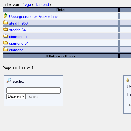
Index von
.
/
vga
/
diamond
/
Datei
Uebergeordnetes Verzeichnis
stealth.968
stealth.64
diamond.us
diamond.64
diamond
0 Dateien - 5 Ordner
Page << 1 >> of 1
Suche:
Us
Pa