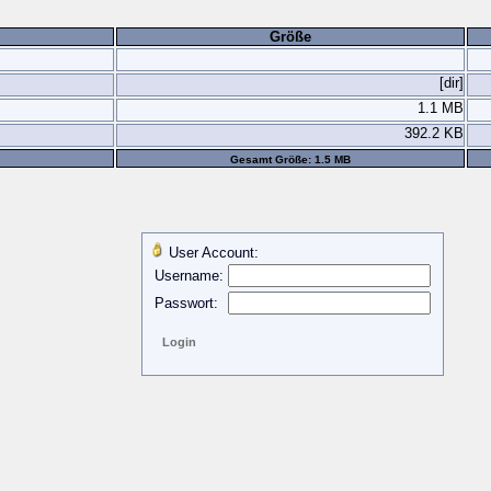
Größe
[dir]
1.1 MB
392.2 KB
Gesamt Größe: 1.5 MB
User Account:
Username:
Passwort: