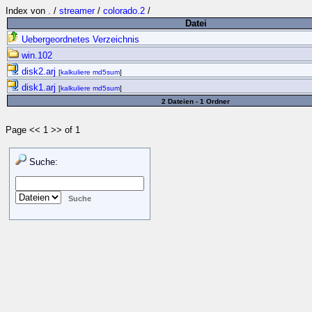
Index von
.
/
streamer
/
colorado.2
/
Datei
Uebergeordnetes Verzeichnis
win.102
disk2.arj
[
kalkuliere md5sum
]
disk1.arj
[
kalkuliere md5sum
]
2 Dateien - 1 Ordner
Page << 1 >> of 1
Suche: