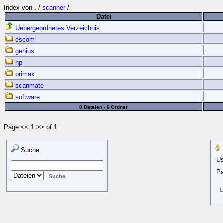
Index von
.
/
scanner
/
Datei
Uebergeordnetes Verzeichnis
escom
genius
hp
primax
scanmate
software
0 Dateien - 6 Ordner
Page << 1 >> of 1
Suche:
Us
Pa