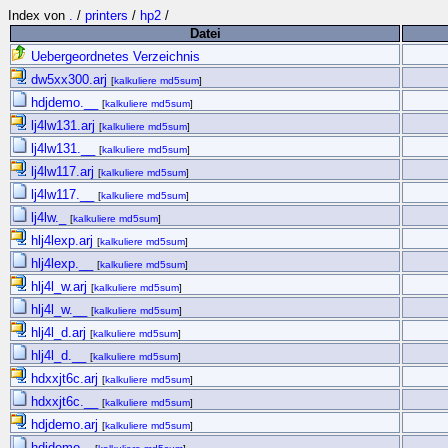
Index von
.
/
printers
/
hp2
/
Datei
Uebergeordnetes Verzeichnis
dw5xx300.arj
[
kalkuliere md5sum
]
hdjdemo.__
[
kalkuliere md5sum
]
lj4lw131.arj
[
kalkuliere md5sum
]
lj4lw131.__
[
kalkuliere md5sum
]
lj4lw117.arj
[
kalkuliere md5sum
]
lj4lw117.__
[
kalkuliere md5sum
]
lj4lw._
[
kalkuliere md5sum
]
hlj4lexp.arj
[
kalkuliere md5sum
]
hlj4lexp.__
[
kalkuliere md5sum
]
hlj4l_w.arj
[
kalkuliere md5sum
]
hlj4l_w.__
[
kalkuliere md5sum
]
hlj4l_d.arj
[
kalkuliere md5sum
]
hlj4l_d.__
[
kalkuliere md5sum
]
hdxxjt6c.arj
[
kalkuliere md5sum
]
hdxxjt6c.__
[
kalkuliere md5sum
]
hdjdemo.arj
[
kalkuliere md5sum
]
hdjdemo._