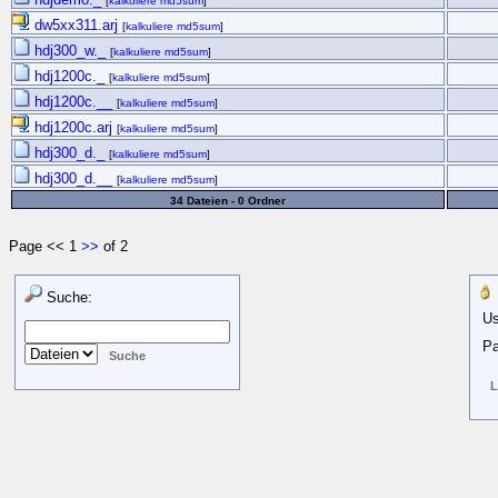
[
kalkuliere md5sum
]
dw5xx311.arj
[
kalkuliere md5sum
]
hdj300_w._
[
kalkuliere md5sum
]
hdj1200c._
[
kalkuliere md5sum
]
hdj1200c.__
[
kalkuliere md5sum
]
hdj1200c.arj
[
kalkuliere md5sum
]
hdj300_d._
[
kalkuliere md5sum
]
hdj300_d.__
[
kalkuliere md5sum
]
34 Dateien - 0 Ordner
Page << 1
>>
of 2
Suche:
Us
Pa