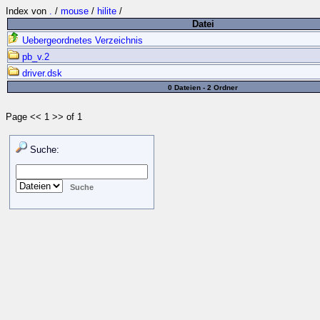
Index von
.
/
mouse
/
hilite
/
Datei
Uebergeordnetes Verzeichnis
pb_v.2
driver.dsk
0 Dateien - 2 Ordner
Page << 1 >> of 1
Suche: