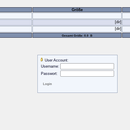
Größe
[dir]
[dir]
Gesamt Größe: 0.0 B
User Account:
Username:
Passwort: