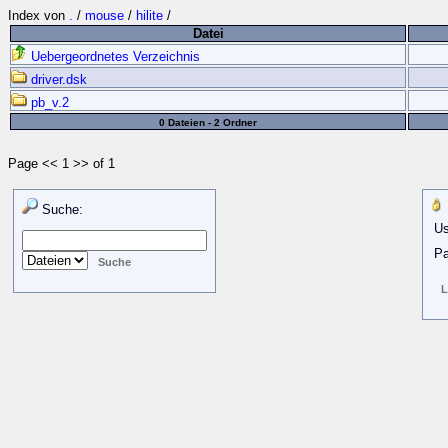
Index von
.
/
mouse
/
hilite
/
Datei
Uebergeordnetes Verzeichnis
driver.dsk
pb_v.2
0 Dateien - 2 Ordner
Page << 1 >> of 1
Suche:
Us
Pa