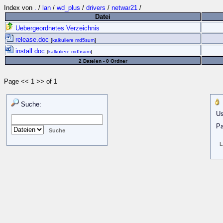
Index von
.
/
lan
/
wd_plus
/
drivers
/
netwar21
/
Datei
Uebergeordnetes Verzeichnis
release.doc
[
kalkuliere md5sum
]
install.doc
[
kalkuliere md5sum
]
2 Dateien - 0 Ordner
Page << 1 >> of 1
Suche:
Us
Pa