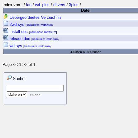
Index von
.
/
lan
/
wd_plus
/
drivers
/
3plus
/
Datei
Uebergeordnetes Verzeichnis
2wd.sys
[
kalkuliere md5sum
]
install.doc
[
kalkuliere md5sum
]
release.doc
[
kalkuliere md5sum
]
wd.sys
[
kalkuliere md5sum
]
4 Dateien - 0 Ordner
Page << 1 >> of 1
Suche: