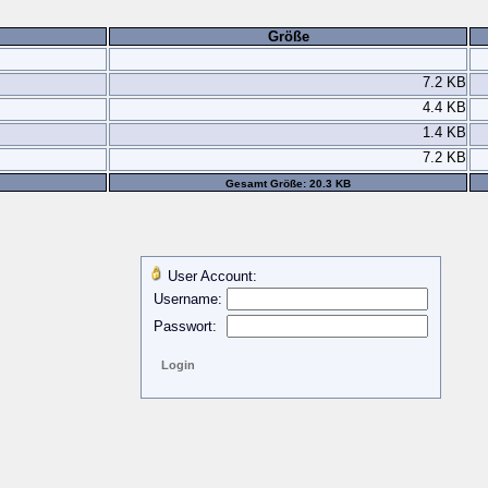
Größe
7.2 KB
4.4 KB
1.4 KB
7.2 KB
Gesamt Größe: 20.3 KB
User Account:
Username:
Passwort: