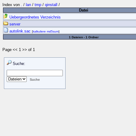
Index von
.
/
lan
/
tmp
/
qinstall
/
Datei
Uebergeordnetes Verzeichnis
server
autolink.sac
[
kalkuliere md5sum
]
1 Dateien - 1 Ordner
Page << 1 >> of 1
Suche: