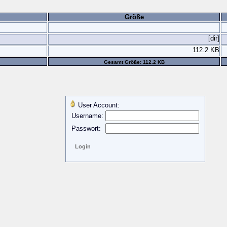
Größe
[dir]
112.2 KB
Gesamt Größe: 112.2 KB
User Account:
Username:
Passwort: