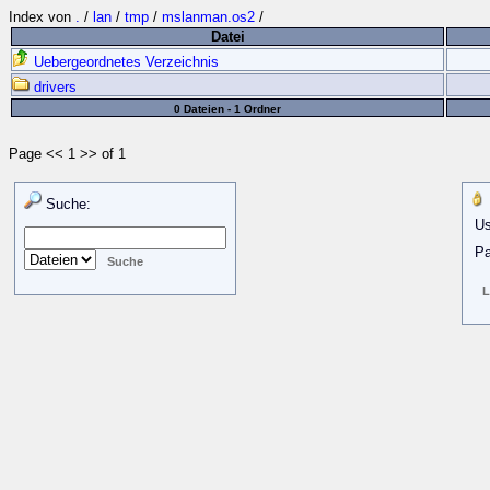
Index von
.
/
lan
/
tmp
/
mslanman.os2
/
Datei
Uebergeordnetes Verzeichnis
drivers
0 Dateien - 1 Ordner
Page << 1 >> of 1
Suche:
Us
Pa