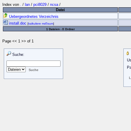
Index von
.
/
lan
/
pci8029
/
ncsa
/
Datei
Uebergeordnetes Verzeichnis
install.doc
[
kalkuliere md5sum
]
1 Dateien - 0 Ordner
Page << 1 >> of 1
Suche:
Us
Pa