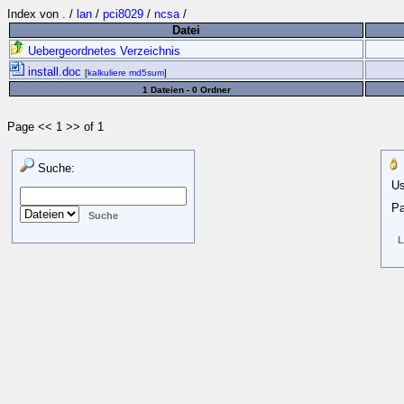
Index von
.
/
lan
/
pci8029
/
ncsa
/
Datei
Uebergeordnetes Verzeichnis
install.doc
[
kalkuliere md5sum
]
1 Dateien - 0 Ordner
Page << 1 >> of 1
Suche:
Us
Pa