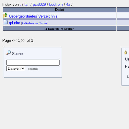
Index von
.
/
lan
/
pci8029
/
bootrom
/
4x
/
Datei
Uebergeordnetes Verzeichnis
rpl.nlm
[
kalkuliere md5sum
]
1 Dateien - 0 Ordner
Page << 1 >> of 1
Suche:
Us
Pa