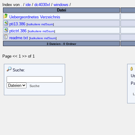
Index von
.
/
ide
/
dc4030vl
/
windows
/
Datei
Uebergeordnetes Verzeichnis
pti13.386
[
kalkuliere md5sum
]
ptictrl.386
[
kalkuliere md5sum
]
readme.txt
[
kalkuliere md5sum
]
3 Dateien - 0 Ordner
Page << 1 >> of 1
Suche:
Us
Pa