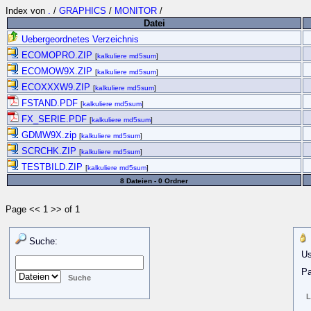
Index von
.
/
GRAPHICS
/
MONITOR
/
Datei
Uebergeordnetes Verzeichnis
ECOMOPRO.ZIP
[
kalkuliere md5sum
]
ECOMOW9X.ZIP
[
kalkuliere md5sum
]
ECOXXXW9.ZIP
[
kalkuliere md5sum
]
FSTAND.PDF
[
kalkuliere md5sum
]
FX_SERIE.PDF
[
kalkuliere md5sum
]
GDMW9X.zip
[
kalkuliere md5sum
]
SCRCHK.ZIP
[
kalkuliere md5sum
]
TESTBILD.ZIP
[
kalkuliere md5sum
]
8 Dateien - 0 Ordner
Page << 1 >> of 1
Suche:
Us
Pa