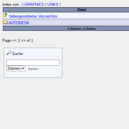
Index von
.
/
GRAPHICS
/
LINKS
/
Datei
Uebergeordnetes Verzeichnis
AUTODESK
0 Dateien - 1 Ordner
Page << 1 >> of 1
Suche: