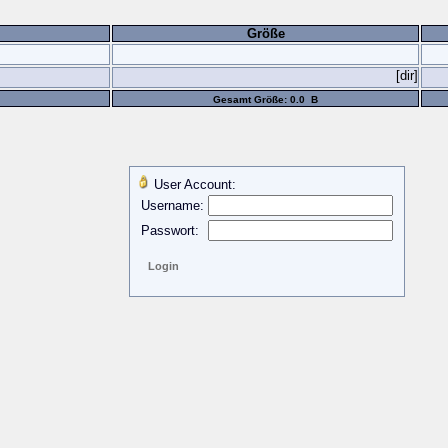
Größe
[dir]
Gesamt Größe: 0.0 B
User Account:
Username:
Passwort: