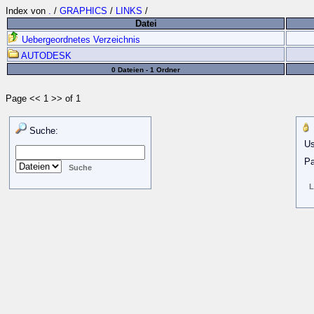
Index von
.
/
GRAPHICS
/
LINKS
/
Datei
Uebergeordnetes Verzeichnis
AUTODESK
0 Dateien - 1 Ordner
Page << 1 >> of 1
Suche:
Us
Pa