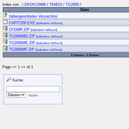
Index von
.
/
DATACOMM
/
TANGO
/
TG2000
/
Datei
Uebergeordnetes Verzeichnis
CAPIT200.EXE
[
kalkuliere md5sum
]
CFGMR.ZIP
[
kalkuliere md5sum
]
TG2000MD.ZIP
[
kalkuliere md5sum
]
TG2000ME.ZIP
[
kalkuliere md5sum
]
TG2000MF.ZIP
[
kalkuliere md5sum
]
5 Dateien - 0 Ordner
Page << 1 >> of 1
Suche: