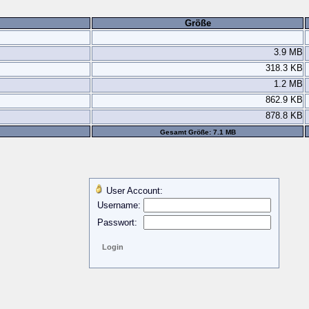
Größe
3.9 MB
318.3 KB
1.2 MB
862.9 KB
878.8 KB
Gesamt Größe: 7.1 MB
User Account:
Username:
Passwort: