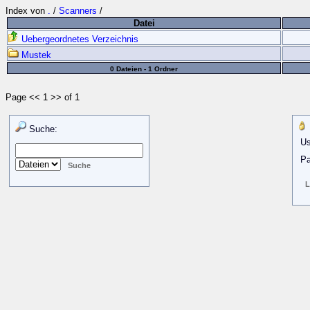
Index von
.
/
Scanners
/
Datei
Uebergeordnetes Verzeichnis
Mustek
0 Dateien - 1 Ordner
Page << 1 >> of 1
Suche:
Us
Pa