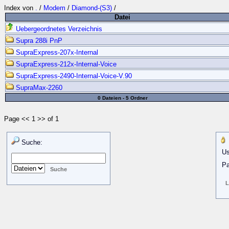
Index von
.
/
Modem
/
Diamond-(S3)
/
Datei
Uebergeordnetes Verzeichnis
Supra 288i PnP
SupraExpress-207x-Internal
SupraExpress-212x-Internal-Voice
SupraExpress-2490-Internal-Voice-V.90
SupraMax-2260
0 Dateien - 5 Ordner
Page << 1 >> of 1
Suche:
Us
Pa