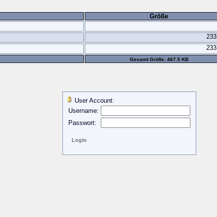
Größe
233
233
Gesamt Größe: 467.5 KB
User Account:
Username:
Passwort: