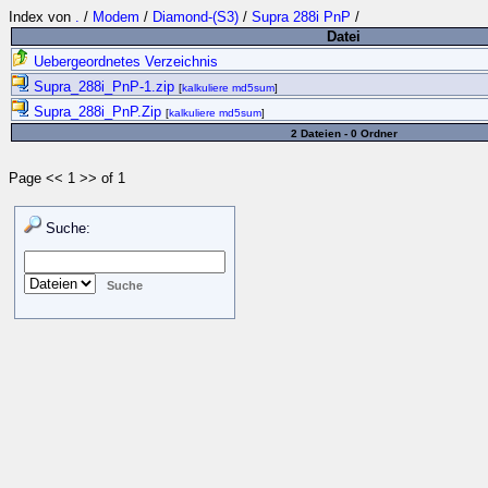
Index von
.
/
Modem
/
Diamond-(S3)
/
Supra 288i PnP
/
Datei
Uebergeordnetes Verzeichnis
Supra_288i_PnP-1.zip
[
kalkuliere md5sum
]
Supra_288i_PnP.Zip
[
kalkuliere md5sum
]
2 Dateien - 0 Ordner
Page << 1 >> of 1
Suche: