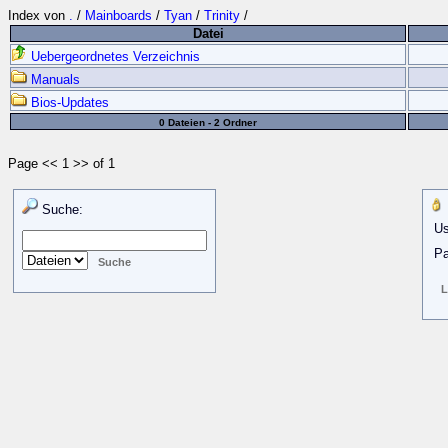
Index von
.
/
Mainboards
/
Tyan
/
Trinity
/
Datei
Uebergeordnetes Verzeichnis
Manuals
Bios-Updates
0 Dateien - 2 Ordner
Page << 1 >> of 1
Suche:
Us
Pa