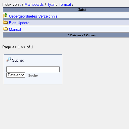
Index von
.
/
Mainboards
/
Tyan
/
Tomcat
/
Datei
Uebergeordnetes Verzeichnis
Bios-Update
Manual
0 Dateien - 2 Ordner
Page << 1 >> of 1
Suche: