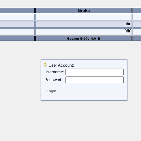
Größe
[dir]
[dir]
Gesamt Größe: 0.0 B
User Account:
Username:
Passwort: