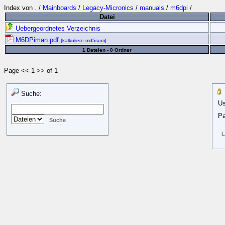
Index von
.
/
Mainboards
/
Legacy-Micronics
/
manuals
/
m6dpi
/
Datei
Uebergeordnetes Verzeichnis
M6DPiman.pdf
[
kalkuliere md5sum
]
1 Dateien - 0 Ordner
Page << 1 >> of 1
Suche:
Us
Pa