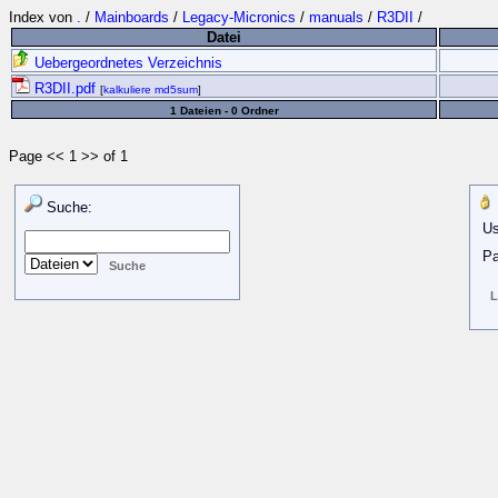
Index von
.
/
Mainboards
/
Legacy-Micronics
/
manuals
/
R3DII
/
Datei
Uebergeordnetes Verzeichnis
R3DII.pdf
[
kalkuliere md5sum
]
1 Dateien - 0 Ordner
Page << 1 >> of 1
Suche:
Us
Pa